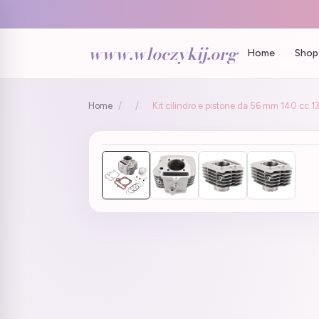
www.wloczykij.org
Home
Shop 
Home
/
/
Kit cilindro e pistone da 56 mm 140 cc