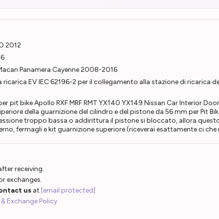
O 2012
06
 Macan Panamera Cayenne 2008-2016
a ricarica EV IEC 62196-2 per il collegamento alla stazione di ricarica del
 per pit bike Apollo RXF MRF RMT YX140 YX149 Nissan Car Interior Do
eriore della guarnizione del cilindro e del pistone da 56 mm per Pit B
essione troppo bassa o addirittura il pistone si bloccato, allora questo k
no, fermagli e kit guarnizione superiore (riceverai esattamente ci che ra
fter receiving.
 or exchanges.
ontact us
at
[email protected]
 & Exchange Policy