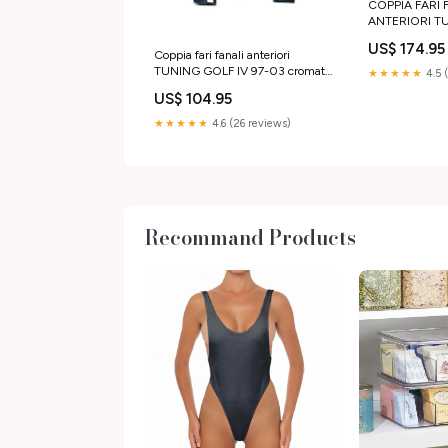
COPPIA FARI 
ANTERIORI T
DIURNA A6 04>08 XENON DI
US$ 174.95
SERIE
Coppia fari fanali anteriori
TUNING GOLF IV 97-03 cromati
★★★★★
4.5 
con anelli ANGEL
US$ 104.95
★★★★★
4.6 (26 reviews)
Recommand Products