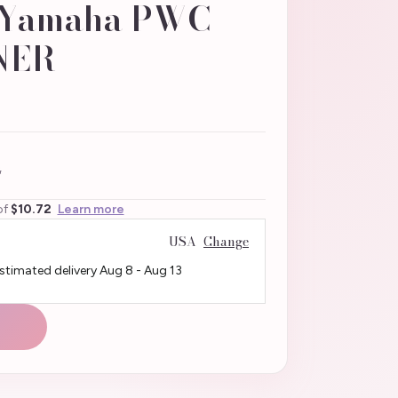
r Yamaha PWC
NER
8
of
$10.72
Learn more
USA
Change
Estimated delivery
Aug 8
-
Aug 13