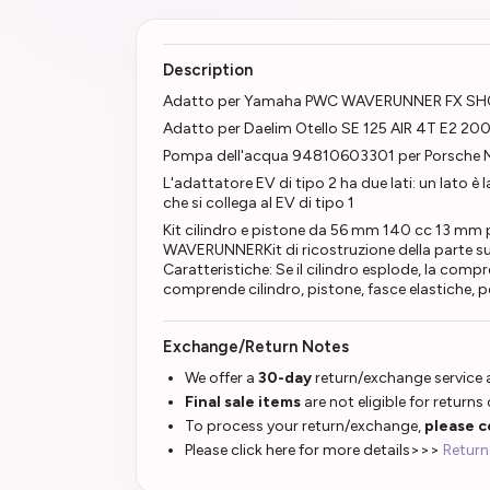
Description
Adatto per Yamaha PWC WAVERUNNER FX SH
Adatto per Daelim Otello SE 125 AIR 4T E2 20
Pompa dell'acqua 94810603301 per Porsche
L'adattatore EV di tipo 2 ha due lati: un lato è l
che si collega al EV di tipo 1
Kit cilindro e pistone da 56 mm 140 cc 13 mm
WAVERUNNERKit di ricostruzione della parte sup
Caratteristiche: Se il cilindro esplode, la compr
comprende cilindro, pistone, fasce elastiche, per
Exchange/Return Notes
We offer a
30-day
return/exchange service a
Final sale items
are not eligible for returns
To process your return/exchange,
please c
Please click here for more details>>>
Return