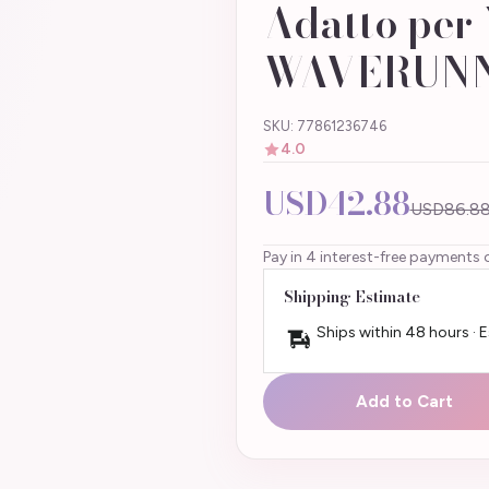
Adatto pe
WAVERUN
SKU: 77861236746
4.0
USD42.88
USD86.8
Pay in 4 interest-free payments 
Shipping Estimate
Ships within 48 hours · 
Add to Cart