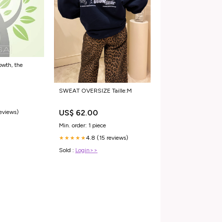
owth, the
29
SWEAT OVERSIZE Taille:M
US$ 62.00
reviews)
Min. order: 1 piece
4.8 (15 reviews)
★★★★★
Sold :
Login>>