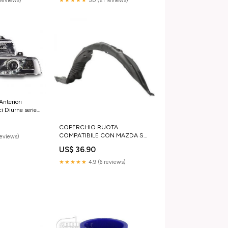
reviews)
★★★★★
5.0 (21 reviews)
Anteriori
i Diurne serie
COPERCHIO RUOTA
COMPATIBILE CON MAZDA SX.
reviews)
6, GUSCIO RUOTA/RUOTE
US$ 36.90
45109
★★★★★
4.9 (6 reviews)