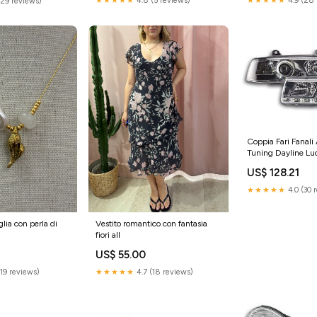
★★★★★
4.9 (28 
★★★★★
4.8 (5 reviews)
(29 reviews)
Coppia Fari Fanali 
Tuning Dayline Luc
3 Limo E36 92
US$ 128.21
★★★★★
4.0 (30 
lia con perla di
Vestito romantico con fantasia
fiori all
US$ 55.00
(19 reviews)
★★★★★
4.7 (18 reviews)