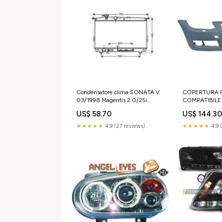
Condensatore clima SONATA V
COPERTURA 
03/1998 Magentis 2.0/25i
COMPATIBILE
9760638002 680x345
E92/93, 06-1
US$ 58.70
US$ 144.3
★★★★★
4.9 (27 reviews)
★★★★★
4.9 