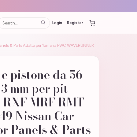
Login
Register
or Panels & Parts Adatto per Yamaha PWC WAVERUNNER
 e pistone da 56
3 mm per pit
lo RXF MRF RMT
9 Nissan Car
or Panels & Parts