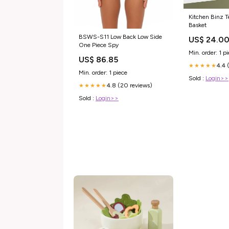
Kitchen Binz T
Basket
BSWS-S11 Low Back Low Side
US$ 24.0
One Piece Spy
Min. order: 1 p
US$ 86.85
4.4 
★★★★★
Min. order: 1 piece
Sold :
Login>>
4.8 (20 reviews)
★★★★★
Sold :
Login>>