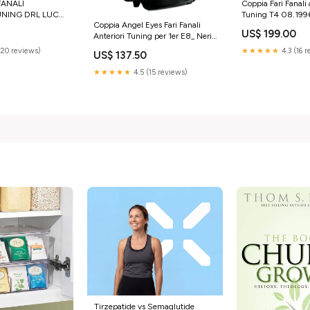
FANALI
Coppia Fari Fanali 
UNING DRL LUCE
Tuning T4 08.19
Coppia Angel Eyes Fari Fanali
BUS ANGEL EYES
US$ 199.00
Anteriori Tuning per 1er E8_ Neri
Alogeni H7
(20 reviews)
★★★★★
4.3 (16 
US$ 137.50
★★★★★
4.5 (15 reviews)
Tirzepatide vs Semaglutide