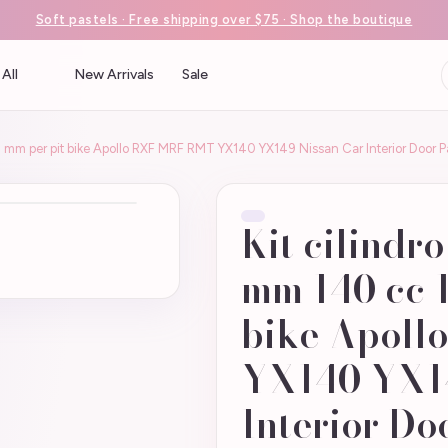
Soft pastels · Free shipping over $75 · Shop the boutique
All
New Arrivals
Sale
 13 mm per pit bike Apollo RXF MRF RMT YX140 YX149 Nissan Car Interior Do
Kit cilindro
mm 140 cc 1
bike Apol
YX140 YX14
Interior Do