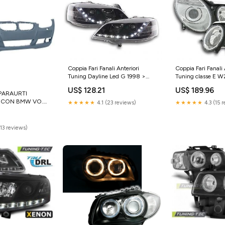
Coppia Fari Fanali Anteriori
Coppia Fari Fanali 
Tuning Dayline Led G 1998 >
Tuning classe E 
2003 nero
cromato
US$ 128.21
US$ 189.96
PARAURTI
 CON BMW VO.
★★★★★
4.1 (23 reviews)
★★★★★
4.3 (15 
0 PER SWR PDC
0
(13 reviews)