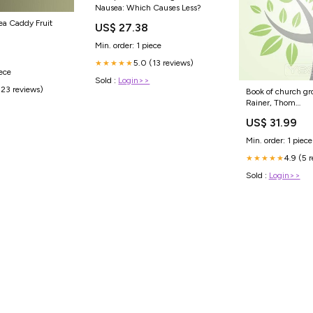
Nausea: Which Causes Less?
ea Caddy Fruit
US$ 27.38
Min. order: 1 piece
0
5.0 (13 reviews)
★★★★★
iece
Sold :
Login>>
(23 reviews)
Book of church gr
Rainer, Thom
S.:97808054187
US$ 31.99
Min. order: 1 piece
4.9 (5 
★★★★★
Sold :
Login>>