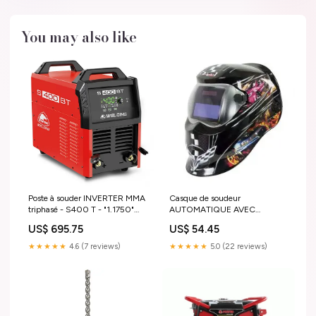
You may also like
Poste à souder INVERTER MMA
Casque de soudeur
triphasé - S400 T - "1.1750"
AUTOMATIQUE AVEC
Boulonneuse sur batterie
SENSIBILITÉ RÉGLABLE -
US$ 695.75
US$ 54.45
CARNIVAL 1 (AUTO) -
"1.2025" Polisseuse
★★★★★
4.6 (7 reviews)
★★★★★
5.0 (22 reviews)