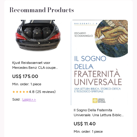
Recommand Products
Kjust Reistassenset voor
Mercedes Benz CLA coupe
2013-2019 - Set van 4 Tassen
US$ 175.00
met 2 Roltassen en 2
Sporttassen snelle brandblusser
Min. order: 1 piece
4.8 (25 reviews)
★★★★★
Sold :
Login>>
Il Sogno Della Fraternita
Universale. Una Lettura Biblica,
Storico-Critica E T Helene
US$ 11.40
Frappat
Min. order: 1 piece