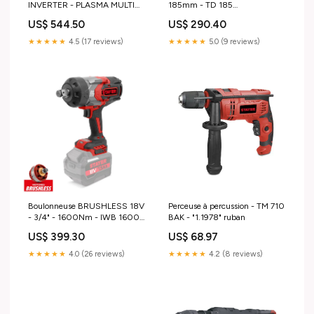
INVERTER - PLASMA MULTI
185mm - TD 185
40 GE - "1.1732" lice
(BRUSHLESS) - "1.3320" avec
US$ 544.50
US$ 290.40
★★★★★
4.5 (17 reviews)
★★★★★
5.0 (9 reviews)
Boulonneuse BRUSHLESS 18V
Perceuse à percussion - TM 710
- 3/4" - 1600Nm - IWB 1600
BAK - "1.1978" ruban
delta
US$ 399.30
US$ 68.97
★★★★★
4.0 (26 reviews)
★★★★★
4.2 (8 reviews)