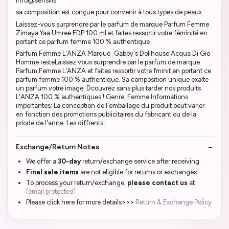
info@sensilis
sa composition est conçue pour convenir à tous types de peaux
Laissez-vous surprendre par le parfum de marque Parfum Femme
Zimaya Yaa Umree EDP 100 ml et faites ressortir votre féminité en
portant ce parfum femme 100 % authentique
Parfum Femme L'ANZA Marque_Gabby's Dollhouse Acqua Di Gio
Homme resteLaissez vous surprendre par le parfum de marque
Parfum Femme L'ANZA et faites ressortir votre fminit en portant ce
parfum femme 100 % authentique. Sa composition unique exalte
un parfum votre image. Dcouvrez sans plus tarder nos produits
L'ANZA 100 % authentiques ! Genre: Femme Informations
importantes: La conception de l'emballage du produit peut varier
en fonction des promotions publicitaires du fabricant ou de la
priode de l'anne. Les diffrents
Exchange/Return Notes
We offer a
30-day
return/exchange service after receiving.
Final sale items
are not eligible for returns or exchanges.
To process your return/exchange,
please contact us
at
[email protected]
Please click here for more details>>>
Return & Exchange Policy