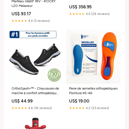
Marteau rotatif 18V - ROCKY
"1.1363" quip
L20 Malaxeur
US$ 356.95
US$ 93.17
★★★★★
4.5 (28 reviews)
★★★★★
4.4 (5 reviews)
OrthoSport+™ - Chaussures de
Paire de semelles orthopédiques
marche à confort orthopédique
Pointure:45-46
merchantweerterug
US$ 44.99
US$ 19.00
★★★★★
4.8 (18 reviews)
★★★★★
4.2 (23 reviews)