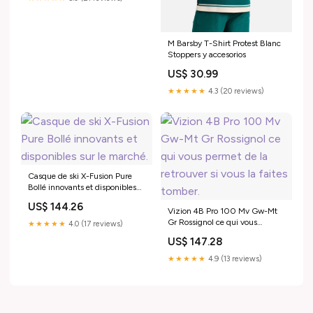
M Barsby T-Shirt Protest Blanc
Stoppers y accesorios
US$ 30.99
★★★★★
4.3 (20 reviews)
Casque de ski X-Fusion Pure
Bollé innovants et disponibles
sur le marché.
US$ 144.26
Vizion 4B Pro 100 Mv Gw-Mt
Gr Rossignol ce qui vous
★★★★★
4.0 (17 reviews)
permet de la retrouver si vous la
US$ 147.28
faites tomber.
★★★★★
4.9 (13 reviews)