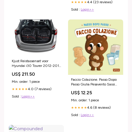
4.4 (23 reviews)
★★★★★
Sold :
Login>>
Kjust Reistassenset voor
Hyundai i30 Tourer 2012-2017
- Set van 5 Tassen met 3
US$ 211.50
Roltassen en 2 Vliegtuigtassen
Faccio Colazione. Passo Dopo
EPP039
Min. order: 1 piece
Passo Giulia Pesavento Sassi
4.0 (7 reviews)
2025 Chiara Sorrentino
★★★★★
US$ 12.25
Sold :
Login>>
Min. order: 1 piece
4.6 (8 reviews)
★★★★★
Sold :
Login>>