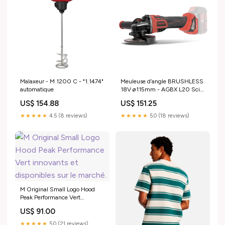
Malaxeur - M 1200 C - "1.1474"
Meuleuse d’angle BRUSHLESS
automatique
18V ø115mm - AGBX L20 Scie
à onglet
US$ 154.88
US$ 151.25
★★★★★
4.5 (8 reviews)
★★★★★
5.0 (18 reviews)
M Original Small Logo Hood
Peak Performance Vert
innovants et disponibles sur le
US$ 91.00
marché.
★★★★★
5.0 (21 reviews)