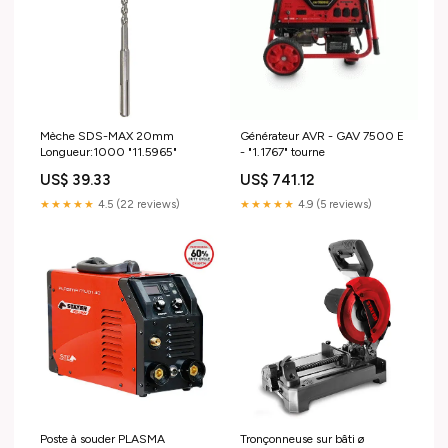
Mèche SDS-MAX 20mm
Générateur AVR - GAV 7500 E
Longueur:1000 "11.5965"
- "1.1767" tourne
US$ 39.33
US$ 741.12
★★★★★
4.5 (22 reviews)
★★★★★
4.9 (5 reviews)
Poste à souder PLASMA
Tronçonneuse sur bâti ø