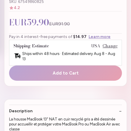
SKU: 67549860825
4.2
EUR59.90
EUR91.90
Pay in 4 interest-free payments of
$14.97
Learn more
Shipping Estimate
USA
Change
Ships within 48 hours · Estimated delivery
Aug 8
-
Aug
13
Add to Cart
Description
La housse MacBook 13" NAT en cuir recyclé gris a été dessinée
pour accueillir et protéger votre MacBook Pro ou MacBook Air avec
classe