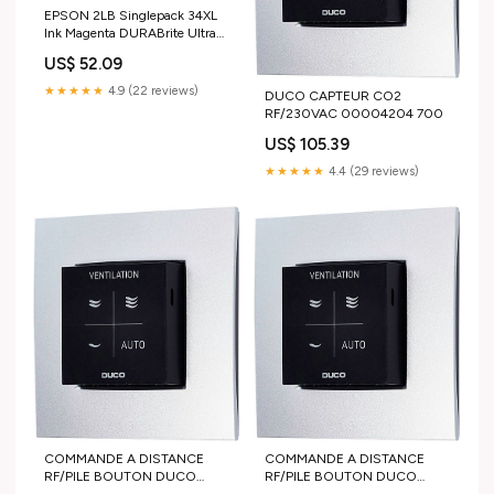
EPSON 2LB Singlepack 34XL
Ink Magenta DURABrite Ultra
10.8ml Blister XL w/s 4 ports
US$ 52.09
★★★★★
4.9 (22 reviews)
DUCO CAPTEUR CO2
RF/230VAC 00004204 700
US$ 105.39
★★★★★
4.4 (29 reviews)
COMMANDE A DISTANCE
COMMANDE A DISTANCE
RF/PILE BOUTON DUCO
RF/PILE BOUTON DUCO