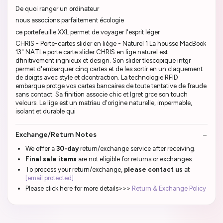
De quoi ranger un ordinateur
nous associons parfaitement écologie
ce portefeuille XXL permet de voyager l'esprit léger
CHRIS - Porte-cartes slider en liège - Naturel 1 La housse MacBook
13" NATLe porte carte slider CHRIS en lige naturel est
dfinitivement ingnieux et design. Son slider tlescopique intgr
permet d'embarquer cinq cartes et de les sortir en un claquement
de doigts avec style et dcontraction. La technologie RFID
embarque protge vos cartes bancaires de toute tentative de fraude
sans contact. Sa finition associe chic et lgret grce son touch
velours. Le lige est un matriau d'origine naturelle, impermable,
isolant et durable qui
Exchange/Return Notes
We offer a
30-day
return/exchange service after receiving.
Final sale items
are not eligible for returns or exchanges.
To process your return/exchange,
please contact us
at
[email protected]
Please click here for more details>>>
Return & Exchange Policy