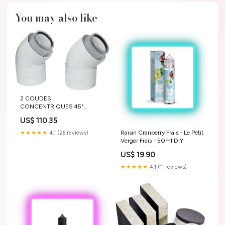
You may also like
2 COUDES
CONCENTRIQUES 45°
VAILLANT ALU-PP 80-125
US$ 110.35
303211 Toit
Raisin Cranberry Frais - Le Petit
★★★★★
4.1 (26 reviews)
Verger Frais - 50ml DIY
US$ 19.90
★★★★★
4.1 (11 reviews)