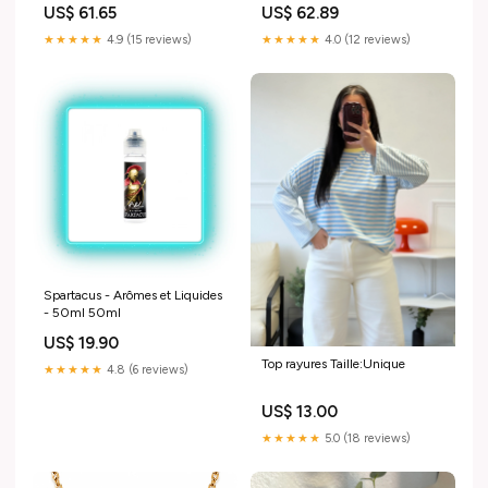
NOIR 00004175 Allonge
BLANC 00004600
US$ 61.65
US$ 62.89
Thermodynamique
★★★★★
4.9 (15 reviews)
★★★★★
4.0 (12 reviews)
Spartacus - Arômes et Liquides
- 50ml 50ml
US$ 19.90
Top rayures Taille:Unique
★★★★★
4.8 (6 reviews)
US$ 13.00
★★★★★
5.0 (18 reviews)