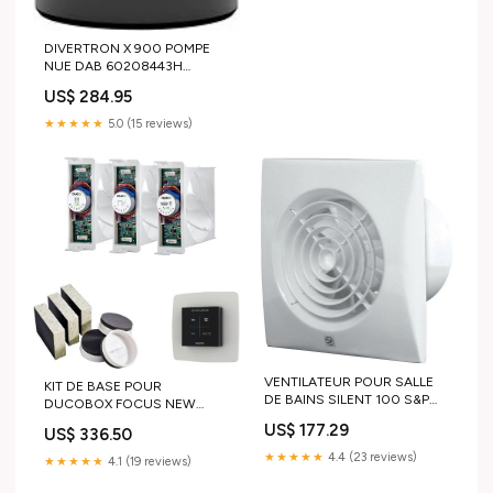
DIVERTRON X 900 POMPE
NUE DAB 60208443H
Multimatic
US$ 284.95
★★★★★
5.0 (15 reviews)
VENTILATEUR POUR SALLE
KIT DE BASE POUR
DE BAINS SILENT 100 S&P
DUCOBOX FOCUS NEW
+HYGROST. / SILENT100CHZ
00004646 Grundfos
US$ 177.29
US$ 336.50
5210402300 ECOTEC VC
★★★★★
4.4 (23 reviews)
★★★★★
4.1 (19 reviews)