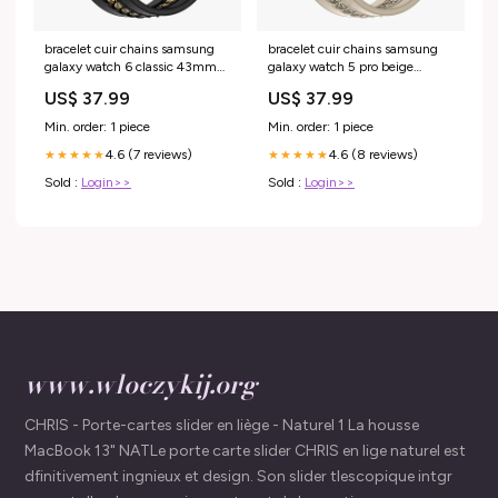
bracelet cuir chains samsung
bracelet cuir chains samsung
galaxy watch 6 classic 43mm
galaxy watch 5 pro beige
noir variant_6826331DD-171-
variant_7429610DD-007-HLC
US$ 37.99
US$ 37.99
LRR
Min. order: 1 piece
Min. order: 1 piece
4.6 (7 reviews)
4.6 (8 reviews)
★★★★★
★★★★★
Sold :
Login>>
Sold :
Login>>
www.wloczykij.org
CHRIS - Porte-cartes slider en liège - Naturel 1 La housse
MacBook 13" NATLe porte carte slider CHRIS en lige naturel est
dfinitivement ingnieux et design. Son slider tlescopique intgr