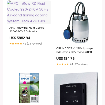
APC InRow RD Fluid Cooled
220-240V 50Hz Air-
conditioning cooling system
US$ 5882.94
Black 42U Gris
★★★★★
4.3 (24 reviews)
GRUNDFOS Kp150a1 pompe
vide-cave 230V mono a/flott. -
inox 011H1600 1800
US$ 184.76
★★★★★
4.1 (27 reviews)